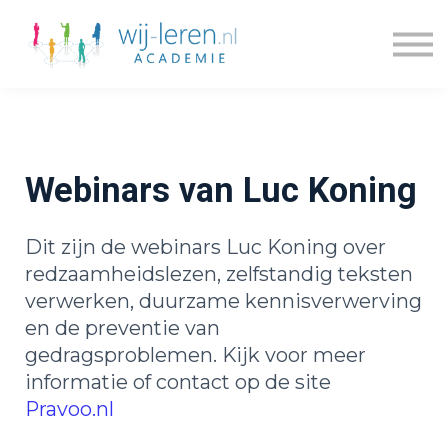
Kennisdossiers
Series
Blogs
Prijzen
Over ons
Webinars van Luc Koning
Inloggen
Account maken
Dit zijn de webinars Luc Koning over
redzaamheidslezen, zelfstandig teksten
verwerken, duurzame kennisverwerving
en de preventie van
gedragsproblemen. Kijk voor meer
informatie of contact op de site
Pravoo.nl