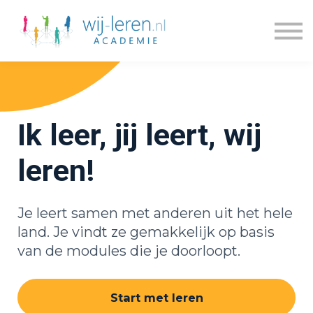
Kennisdossiers
Series
Blogs
Prijzen
Over ons
Ik leer, jij leert, wij
Inloggen
Account maken
leren!
Je leert samen met anderen uit het hele
land. Je vindt ze gemakkelijk op basis
van de modules die je doorloopt.
Start met leren