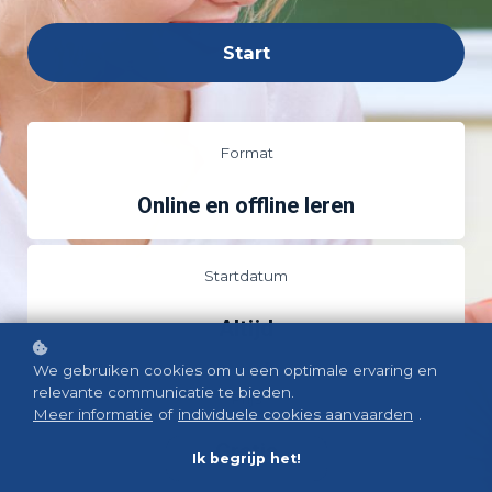
Start
Format
Online en offline leren
Startdatum
Altijd
We gebruiken cookies om u een optimale ervaring en
relevante communicatie te bieden.
Prijs
Meer informatie
of
individuele cookies aanvaarden
.
Gratis
Ik begrijp het!