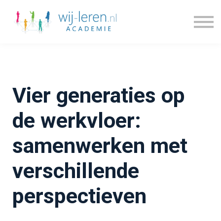
Kennisdossiers
Series
Blogs
Prijzen
Over ons
Vier generaties op
Inloggen
Account maken
de werkvloer:
samenwerken met
verschillende
perspectieven