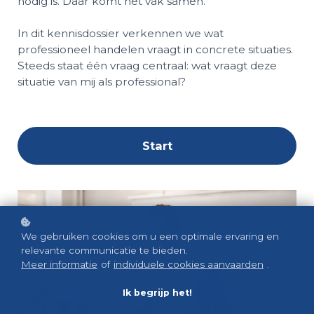
nodig is. Daar komt het vak samen.
In dit kennisdossier verkennen we wat
professioneel handelen vraagt in concrete situaties.
Steeds staat één vraag centraal: wat vraagt deze
situatie van mij als professional?
Start
We gebruiken cookies om u een optimale ervaring en
relevante communicatie te bieden.
Meer informatie
of
individuele cookies aanvaarden
.
Ik begrijp het!