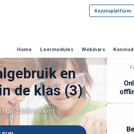
Kennisplatform
Home
Leermodules
Webinars
Kennisd
F
lgebruik en
Onl
n de klas (3)
offli
in de zaakvakken
Be