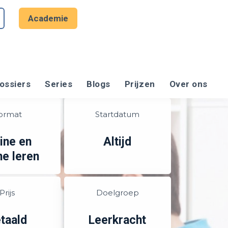
Academie
ossiers
Series
Blogs
Prijzen
Over ons
ormat
Startdatum
ine en
Altijd
ne leren
Prijs
Doelgroep
taald
Leerkracht