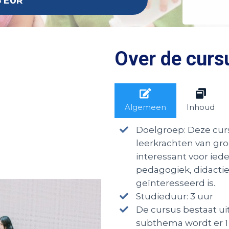
5 EUR
Over de curs
Algemeen
Inhoud
Doelgroep: Deze cur
leerkrachten van gro
interessant voor ied
pedagogiek, didactie
geïnteresseerd is.
Studieduur: 3 uur
De cursus bestaat ui
subthema wordt er 1