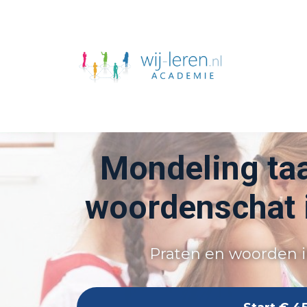
Mondeling taa
woordenschat i
Praten en woorden 