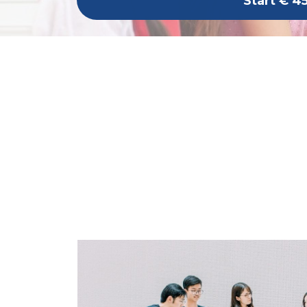
Start
€ 4