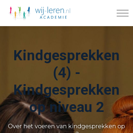
Kennisdossiers
Series
Blogs
Prijzen
Over ons
Kindgesprekken
Inloggen
Account maken
(4) -
Kindgesprekken
op niveau 2
Over het voeren van kindgesprekken op