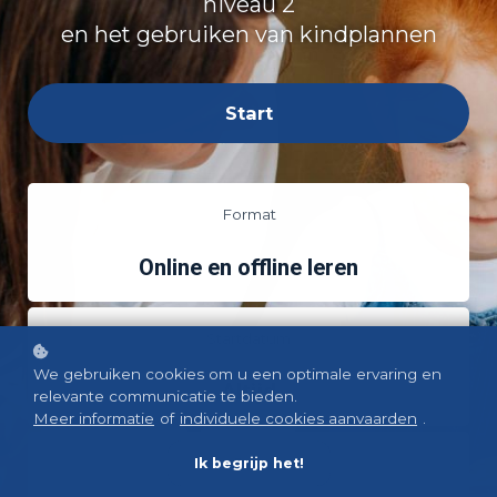
niveau 2
en het gebruiken van kindplannen
Start
Format
Online en offline leren
Startdatum
We gebruiken cookies om u een optimale ervaring en
Altijd
relevante communicatie te bieden.
Meer informatie
of
individuele cookies aanvaarden
.
Prijs
Ik begrijp het!