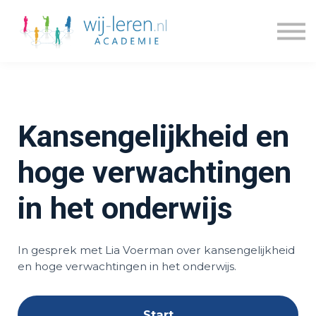
Kennisdossiers
Series
Blogs
Prijzen
Over ons
Kansengelijkheid en
Inloggen
Account maken
hoge verwachtingen
in het onderwijs
In gesprek met Lia Voerman over kansengelijkheid
en hoge verwachtingen in het onderwijs.
Start