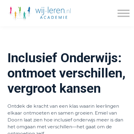
Kennisdossiers
Series
Blogs
Prijzen
Over ons
Inclusief Onderwijs:
Inloggen
Account maken
ontmoet verschillen,
vergroot kansen
Ontdek de kracht van een klas waarin leerlingen
elkaar ontmoeten en samen groeien. Emiel van
Doorn laat zien hoe inclusief onderwijs meer is dan
het omgaan met verschillen—het gaat om de
ontmoeting zelf.