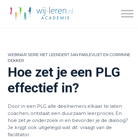
Kennisdossiers
Series
Blogs
Prijzen
Over ons
WEBINAR SERIE MET LEENDERT JAN PARLEVLIET EN CORRINNE
Inloggen
DEKKER
Hoe zet je een PLG
Account maken
effectief in?
Door in een PLG alle deelnemers elkaar te laten
coachen, ontstaat een duurzaam leerproces. En
hoe zet je onderzoek in en bevorder je de dialoog?
Je krijgt ook uitgelegd wat dit vraagt van de
facilitator.