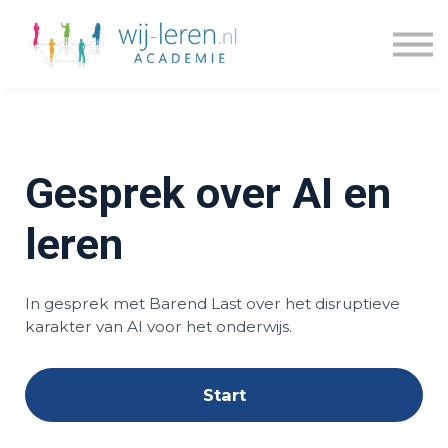
Kennisdossiers
Series
Blogs
Prijzen
Over ons
Gesprek over AI en
Inloggen
Account maken
leren
In gesprek met Barend Last over het disruptieve
karakter van AI voor het onderwijs.
Start