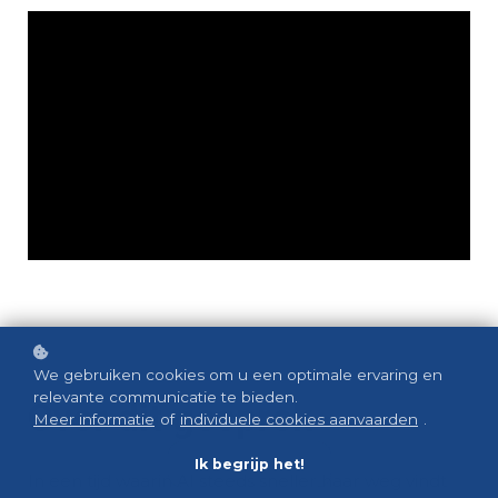
We gebruiken cookies om u een optimale ervaring en
relevante communicatie te bieden.
Over dit gesprek
Meer informatie
of
individuele cookies aanvaarden
.
Ik begrijp het!
In een tijd waarin AI steeds sneller haar weg vindt