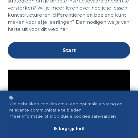
strategieën om je directe instructievaardigheden te
versterken? Wil je meer leren over hoe je je lessen
kunt structureren, differentiëren en boeiend kunt
maken voor al je leerlingen? Dan nodigen we je van
harte uit voor dit webinar!
Start
We gebruiken cookies om u een optimale ervaring en
relevante communicatie te bieden.
Meer informatie
of
individuele cookies aanvaarden
.
Ik begrijp het!