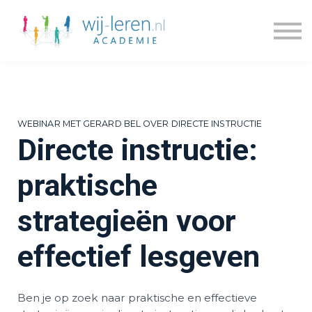
Kennisdossiers
Series
Blogs
Prijzen
Over ons
WEBINAR MET GERARD BEL OVER DIRECTE INSTRUCTIE
Inloggen
Directe instructie:
Account maken
praktische
strategieën voor
effectief lesgeven
Ben je op zoek naar praktische en effectieve