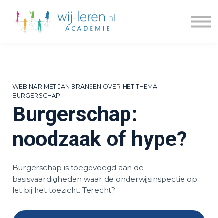
Kennisdossiers
Series
Blogs
Prijzen
Over ons
WEBINAR MET JAN BRANSEN OVER HET THEMA
Inloggen
BURGERSCHAP
Burgerschap:
Account maken
noodzaak of hype?
Burgerschap is toegevoegd aan de
basisvaardigheden waar de onderwijsinspectie op
let bij het toezicht. Terecht?