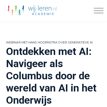
Kennisdossiers
Series
Blogs
Prijzen
Over ons
WEBINAR MET HANS HOORNSTRA OVER GENERATIEVE AI
Inloggen
Ontdekken met AI:
Account maken
Navigeer als
Columbus door de
wereld van AI in het
Onderwijs