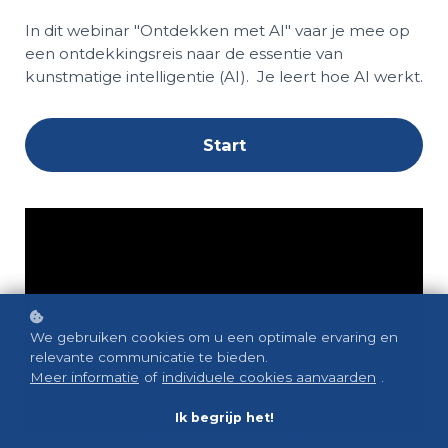
In dit webinar "Ontdekken met AI" vaar je mee op
een ontdekkingsreis naar de essentie van
kunstmatige intelligentie (AI). Je leert hoe AI werkt.
Start
We gebruiken cookies om u een optimale ervaring en
relevante communicatie te bieden.
Meer informatie
of
individuele cookies aanvaarden
.
Ik begrijp het!